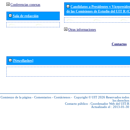
Conferencias conexas
Candidatos a Presidentes y Vicepreside
de las Comisiones de Estudio del UIT R 
Sala de redacción
Otras informaciones
Contactos
[Newsflashes]
Comienzo de la página
-
Comentarios
-
Contáctenos
-
Copyright © UIT 2026
Reservados todos
los derechos
Contacto público :
Coordenador Web del UIT-R
Actualizado el : 2013-01-30