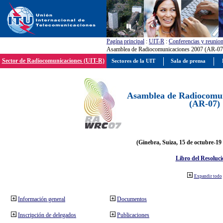
Pagína principal
:
UIT-R
:
Conferencias y reunio
Asamblea de Radiocomunicaciones 2007 (AR-07
Sector de Radiocomunicaciones (UIT-R)
Sectores de la UIT
Sala de prensa
Asamblea de Radiocomun
(AR-07)
(Ginebra, Suiza, 15 de octubre-19
Libro del Resoluci
Expandir todo
Información general
Documentos
Inscripción de delegados
Publicaciones