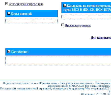
Относящиеся конференции
Кандидаты на посты председател
групп МСЭ-R (ИК, СК, ПСК, КГР)
Отдел новостей
Прочая информация
Для контакто
[Newsflashes]
Подняться в верхнюю часть
-
Обратная связь
-
Информация для контактов
-
Знак охраны
авторского права © МСЭ 2026
Все права сохранены
По вопросам, связанным с этой страницей, обращаться :
Координатор Web-страницы МСЭ-
R
Обновлено : 2013-01-30