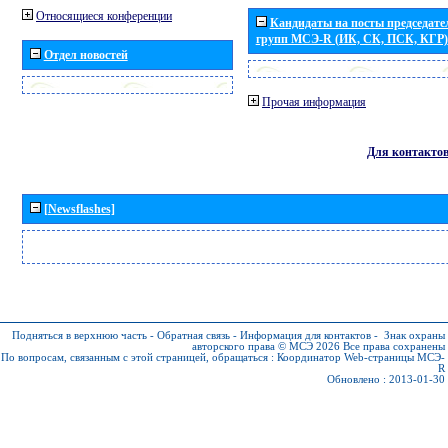
Относящиеся конференции
Кандидаты на посты председател
групп МСЭ-R (ИК, СК, ПСК, КГР)
Отдел новостей
Прочая информация
Для контакто
[Newsflashes]
Подняться в верхнюю часть
-
Обратная связь
-
Информация для контактов
-
Знак охраны
авторского права © МСЭ 2026
Все права сохранены
По вопросам, связанным с этой страницей, обращаться :
Координатор Web-страницы МСЭ-
R
Обновлено : 2013-01-30