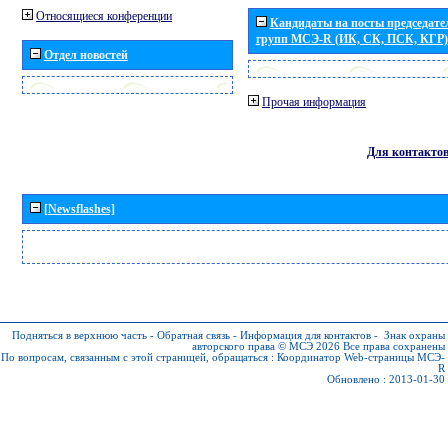
Относящиеся конференции
Кандидаты на посты председател
групп МСЭ-R (ИК, СК, ПСК, КГР)
Отдел новостей
Прочая информация
Для контакто
[Newsflashes]
Подняться в верхнюю часть
-
Обратная связь
-
Информация для контактов
-
Знак охраны
авторского права © МСЭ 2026
Все права сохранены
По вопросам, связанным с этой страницей, обращаться :
Координатор Web-страницы МСЭ-
R
Обновлено : 2013-01-30