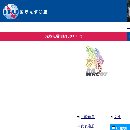
无线电通信部门(ITU-R)
一般信息
文件
代表注册
出版物