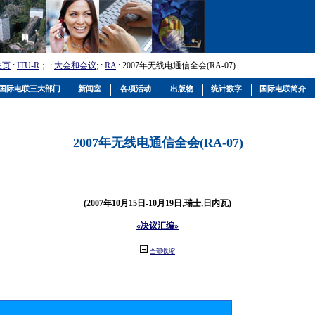
主页
:
ITU-R
； :
大会和会议
; :
RA
: 2007年无线电通信全会(RA-07)
国际电联三大部门
新闻室
各项活动
出版物
统计数字
国际电联简介
2007年无线电通信全会(RA-07)
(2007年10月15日-10月19日,瑞士,日内瓦)
«决议汇编»
全部收缩