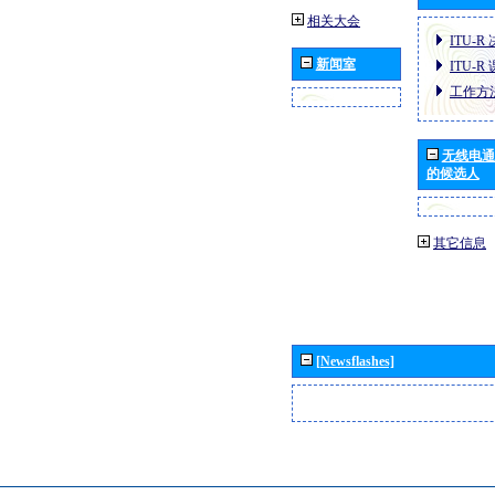
相关大会
ITU-R
新闻室
ITU-R
工作方
无线电通
的候选人
其它信息
[Newsflashes]