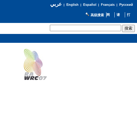
عربي
English
Español
Français
Русский
|
|
|
|
高级搜索