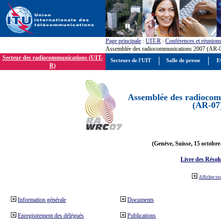
Page principale
:
UIT-R
:
Conférences et réunion
Assemblée des radiocommunications 2007 (AR-
Secteur des radiocommunications (UIT-
Secteurs de l'UIT
Salle de presse
E
R)
Assemblée des radiocom
(AR-07
(Genève, Suisse, 15 octobre
Livre des Résol
Afficher to
Information générale
Documents
Enregistrement des délégués
Publications