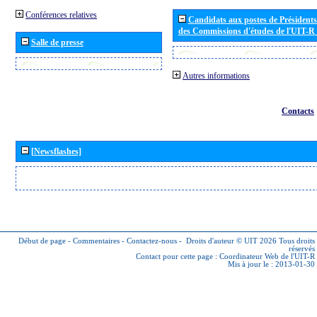
Conférences relatives
Candidats aux postes de Présidents 
des Commissions d'études de l'UIT-R
Salle de presse
Autres informations
Contacts
[Newsflashes]
Début de page
-
Commentaires
-
Contactez-nous
-
Droits d'auteur © UIT 2026
Tous droits
réservés
Contact pour cette page :
Coordinateur Web de l'UIT-R
Mis à jour le : 2013-01-30