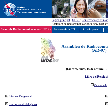
Pagína principal
:
UIT-R
:
Conferencias y reunio
Asamblea de Radiocomunicaciones 2007 (AR-07
Sector de Radiocomunicaciones (UIT-R)
Sectores de la UIT
Sala de prensa
Asamblea de Radiocomun
(AR-07)
(Ginebra, Suiza, 15 de octubre-19
Libro del Resoluci
Contraer todo
Información general
Inscripción de delegados