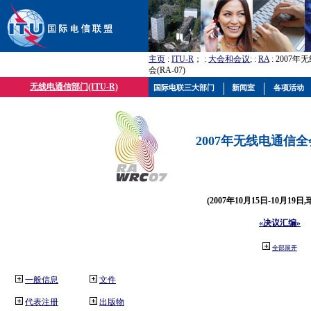
主页
:
ITU-R
； :
大会和会议
; :
RA
: 2007
会(RA-07)
无线电通信部门(ITU-R)
国际电联三大部门
新闻室
各项活动
2007年无线电通信全会(
(2007年10月15日-10月19日
«决议汇编»
全部展开
一般信息
文件
代表注册
出版物