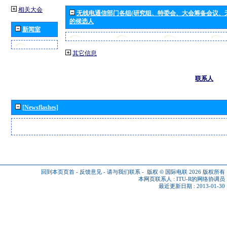
相关大会
无线电通信部门各组(研究组、特委会、大会筹备会议、
的候选人
新闻室
其它信息
联系人
[Newsflashes]
回到本页页首
-
反馈意见
-
请与我们联系
-
版权 © 国际电联 2026
版权所有
本网页联系人 :
ITU-R的网络协调员
最近更新日期 : 2013-01-30