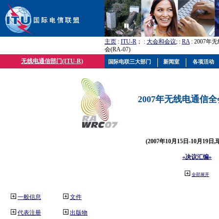
主页
:
ITU-R
； :
大会和会议
; :
RA
: 2007
会(RA-07)
无线电通信部门(ITU-R)
国际电联三大部门
新闻室
各项活动
2007年无线电通信全会(
(2007年10月15日-10月19日
«决议汇编»
全部展开
一般信息
文件
代表注册
出版物