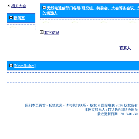
相关大会
无线电通信部门各组(研究组、特委会、大会筹备会议、
的候选人
新闻室
其它信息
联系人
[Newsflashes]
回到本页页首
-
反馈意见
-
请与我们联系
-
版权 © 国际电联 2026
版权所有
本网页联系人 :
ITU-R的网络协调员
最近更新日期 : 2013-01-30