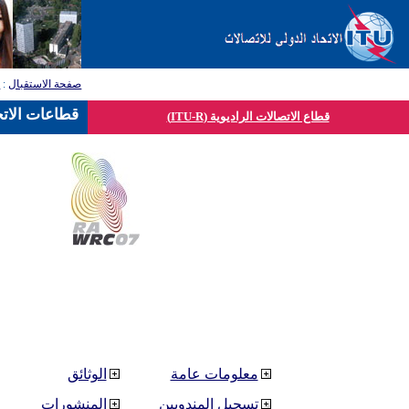
صفحة الاستقبال
:
ق
قطاعات الاتح
قطاع الاتصالات الراديوية (ITU-R)
معلومات عامة
الوثائق
تسجيل المندوبين
المنشورات