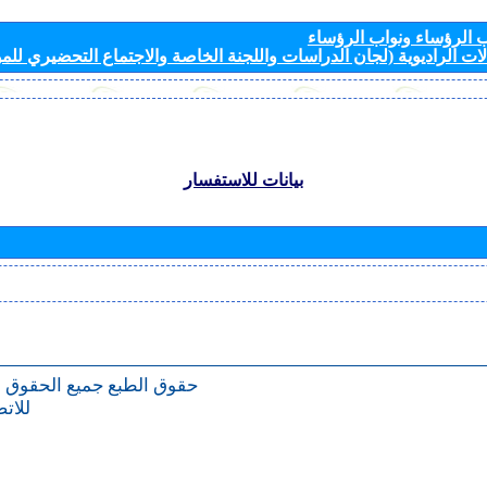
الرؤساء ونواب الرؤساء
ات الراديوية (لجان الدراسات واللجنة الخاصة والاجتماع التحضيري للمؤ
بيانات للاستفسار
حقوق الطبع
جميع الحقوق 
للات