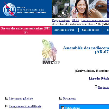
Page principale
:
UIT-R
:
Conférences et réunion
Assemblée des radiocommunications 2007 (AR-
Secteur des radiocommunications (UIT-
Secteurs de l'UIT
Salle de presse
E
R)
Assemblée des radiocom
(AR-07
(Genève, Suisse, 15 octobre
Livre des Résol
Masquer to
Information générale
Documents
Enregistrement des délégués
Publications