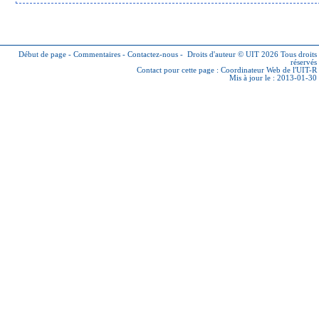
Début de page
-
Commentaires
-
Contactez-nous
-
Droits d'auteur © UIT 2026
Tous droits
réservés
Contact pour cette page :
Coordinateur Web de l'UIT-R
Mis à jour le : 2013-01-30