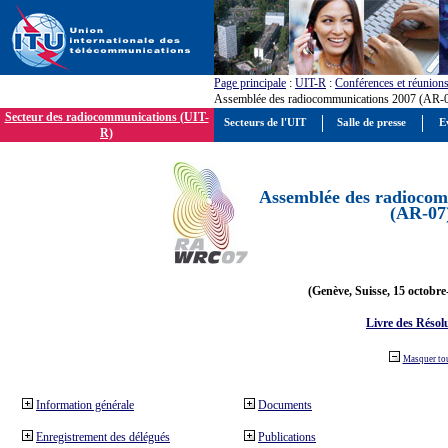
Page principale
:
UIT-R
:
Conférences et réunion
Assemblée des radiocommunications 2007 (AR-
Secteur des radiocommunications (UIT-
Secteurs de l'UIT
Salle de presse
E
R)
Assemblée des radiocom
(AR-07
(Genève, Suisse, 15 octobre
Livre des Résol
Masquer to
Information générale
Documents
Enregistrement des délégués
Publications