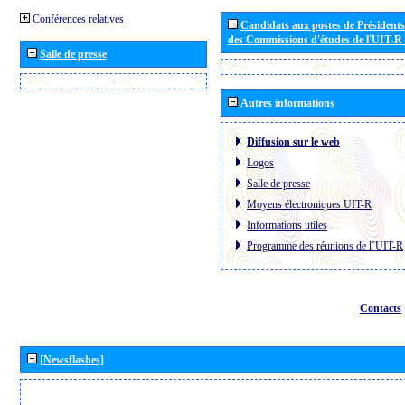
Conférences relatives
Candidats aux postes de Présidents 
des Commissions d'études de l'UIT-R
Salle de presse
Autres informations
Diffusion sur le web
Logos
Salle de presse
Moyens électroniques UIT-R
Informations utiles
Programme des réunions de l´UIT-R
Contacts
[Newsflashes]