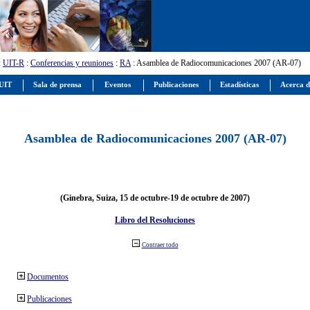
:
UIT-R
:
Conferencias y reuniones
:
RA
: Asamblea de Radiocomunicaciones 2007 (AR-07)
 UIT
Sala de prensa
Eventos
Publicaciones
Estadísticas
Acerca d
Asamblea de Radiocomunicaciones 2007 (AR-07)
(Ginebra, Suiza, 15 de octubre-19 de octubre de 2007)
Libro del Resoluciones
Contraer todo
Documentos
Publicaciones