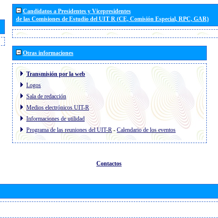
Candidatos a Presidentes y Vicepresidentes
de las Comisiones de Estudio del UIT R (CE, Comisión Especial, RPC, GAR)
Otras informaciones
Transmisión por la web
Logos
Sala de redacción
Medios electrónicos UIT-R
Informaciones de utilidad
Programa de las reuniones del UIT-R
-
Calendario de los eventos
Contactos