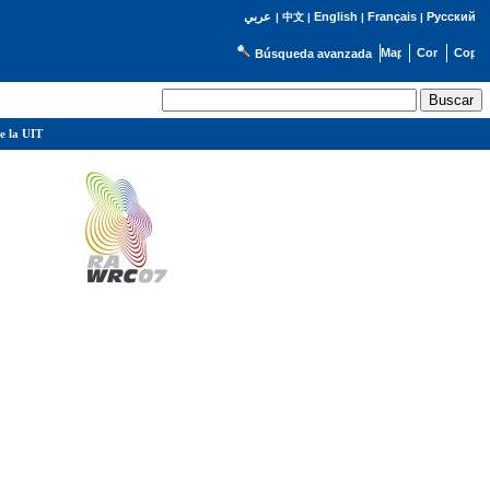
English
Français
Русский
عربي
|
中文
|
|
|
Búsqueda avanzada
e la UIT