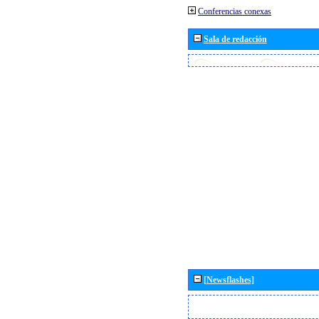
Conferencias conexas
Sala de redacción
[Newsflashes]