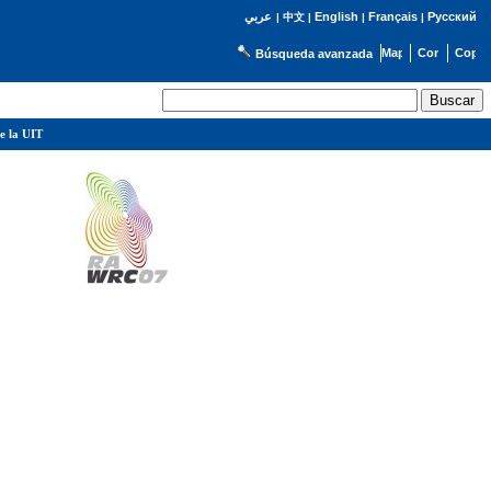
English
Français
Русский
عربي
|
中文
|
|
|
Búsqueda avanzada
e la UIT