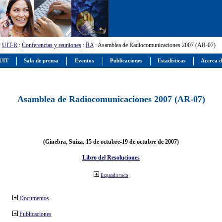
:
UIT-R
:
Conferencias y reuniones
:
RA
: Asamblea de Radiocomunicaciones 2007 (AR-07)
 UIT
Sala de prensa
Eventos
Publicaciones
Estadísticas
Acerca d
Asamblea de Radiocomunicaciones 2007 (AR-07)
(Ginebra, Suiza, 15 de octubre-19 de octubre de 2007)
Libro del Resoluciones
Expandir todo
Documentos
Publicaciones