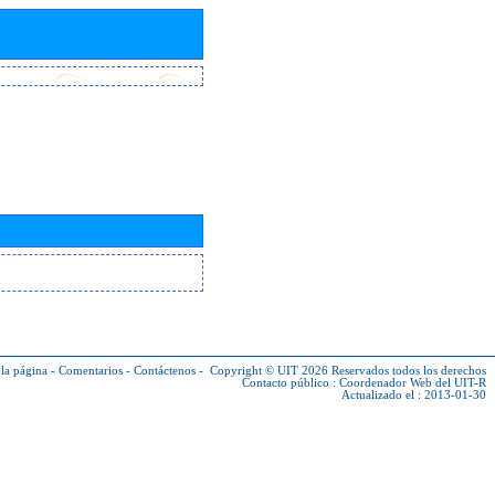
la página
-
Comentarios
-
Contáctenos
-
Copyright © UIT 2026
Reservados todos los derechos
Contacto público :
Coordenador Web del UIT-R
Actualizado el : 2013-01-30