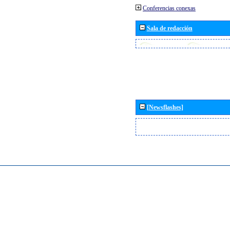
Conferencias conexas
Sala de redacción
[Newsflashes]