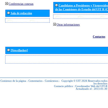
Conferencias conexas
Candidatos a Presidentes y Vicepreside
de las Comisiones de Estudio del UIT R 
Sala de redacción
Otras informaciones
Contactos
[Newsflashes]
Comienzo de la página
-
Comentarios
-
Contáctenos
-
Copyright © UIT 2026
Reservados todos
los derechos
Contacto público :
Coordenador Web del UIT-R
Actualizado el : 2013-01-30