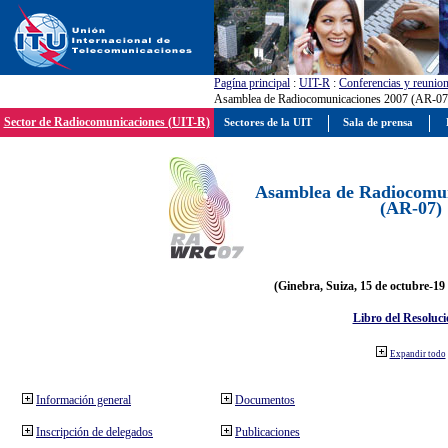
Pagína principal
:
UIT-R
:
Conferencias y reunio
Asamblea de Radiocomunicaciones 2007 (AR-07
Sector de Radiocomunicaciones (UIT-R)
Sectores de la UIT
Sala de prensa
Asamblea de Radiocomun
(AR-07)
(Ginebra, Suiza, 15 de octubre-19
Libro del Resoluci
Expandir todo
Información general
Documentos
Inscripción de delegados
Publicaciones