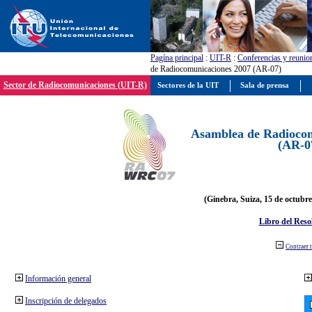
Pagína principal
:
UIT-R
:
Conferencias y reunio
de Radiocomunicaciones 2007 (AR-07)
Sector de Radiocomunicaciones (UIT-R)
Sectores de la UIT
Sala de prensa
Asamblea de Radiocom
(AR-0
(Ginebra, Suiza, 15 de octubre
Libro del Reso
Contraer 
Información general
Inscripción de delegados