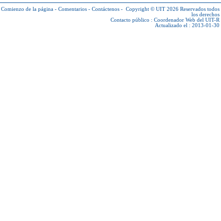
Comienzo de la página
-
Comentarios
-
Contáctenos
-
Copyright © UIT 2026
Reservados todos
los derechos
Contacto público :
Coordenador Web del UIT-R
Actualizado el : 2013-01-30