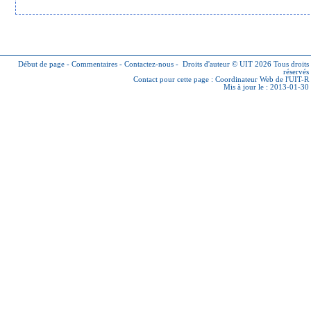
Début de page
-
Commentaires
-
Contactez-nous
-
Droits d'auteur © UIT 2026
Tous droits
réservés
Contact pour cette page :
Coordinateur Web de l'UIT-R
Mis à jour le : 2013-01-30