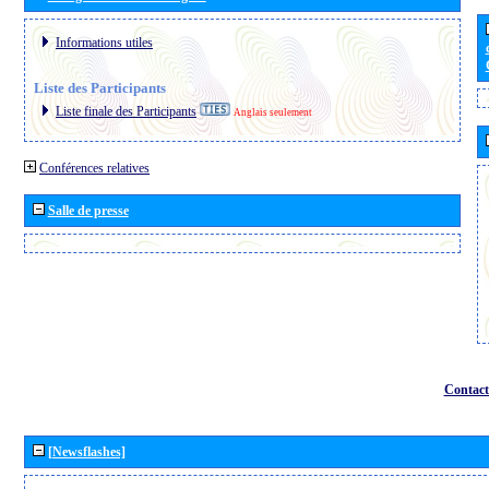
Informations utiles
Liste des Participants
Liste finale des Participants
Anglais seulement
Conférences relatives
Salle de presse
Contact
[Newsflashes]