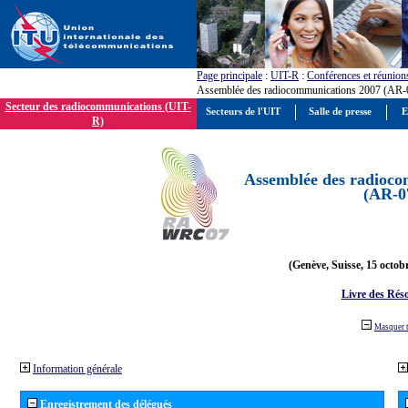
Page principale
:
UIT-R
:
Conférences et réunion
Assemblée des radiocommunications 2007 (AR-
Secteur des radiocommunications (UIT-
Secteurs de l'UIT
Salle de presse
E
R)
Assemblée des radioco
(AR-0
(Genève, Suisse, 15 octob
Livre des Réso
Masquer 
Information générale
Enregistrement des délégués