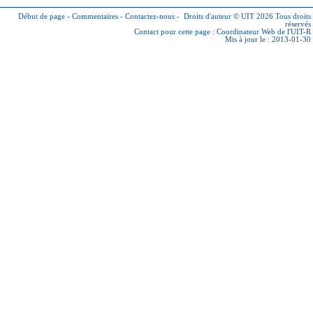
Début de page
-
Commentaires
-
Contactez-nous
-
Droits d'auteur © UIT 2026
Tous droits
réservés
Contact pour cette page :
Coordinateur Web de l'UIT-R
Mis à jour le : 2013-01-30