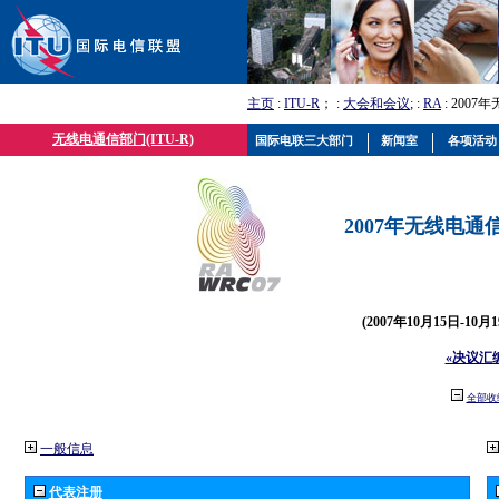
主页
:
ITU-R
； :
大会和会议
; :
RA
: 2007
无线电通信部门(ITU-R)
国际电联三大部门
新闻室
各项活动
2007年无线电通信
(2007年10月15日-10
«决议汇
全部收
一般信息
代表注册