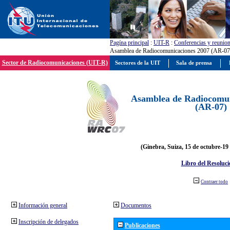
Pagína principal
:
UIT-R
:
Conferencias y reunio
Asamblea de Radiocomunicaciones 2007 (AR-07
Sector de Radiocomunicaciones (UIT-R)
Sectores de la UIT
Sala de prensa
Asamblea de Radiocomun
(AR-07)
(Ginebra, Suiza, 15 de octubre-19
Libro del Resoluci
Contraer todo
Información general
Documentos
Inscripción de delegados
Publicaciones