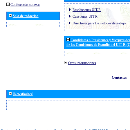
Conferencias conexas
Resoluciones UIT-R
Sala de redacción
Cuestiones UIT-R
Directrices para los métodos de trabajo
Candidatos a Presidentes y Vicepreside
de las Comisiones de Estudio del UIT R 
Otras informaciones
Contactos
[Newsflashes]