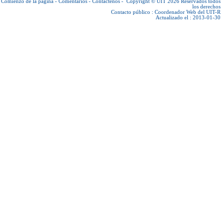
Comienzo de la página
-
Comentarios
-
Contáctenos
-
Copyright © UIT 2026
Reservados todos
los derechos
Contacto público :
Coordenador Web del UIT-R
Actualizado el : 2013-01-30