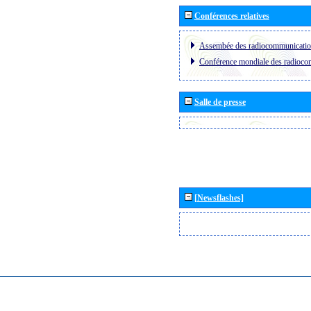
Conférences relatives
Assembée des radiocommunicati
Conférence mondiale des radioc
Salle de presse
[Newsflashes]