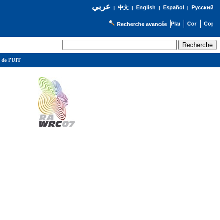
عربي
English
Español
Русский
|
中文
|
|
|
Recherche avancée
 de l'UIT