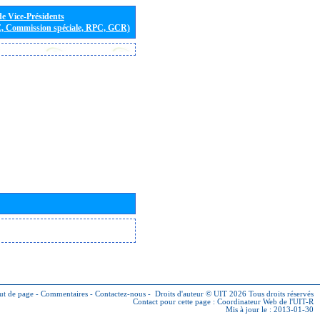
de Vice-Présidents
E, Commission spéciale, RPC, GCR)
ut de page
-
Commentaires
-
Contactez-nous
-
Droits d'auteur © UIT 2026
Tous droits réservés
Contact pour cette page :
Coordinateur Web de l'UIT-R
Mis à jour le : 2013-01-30