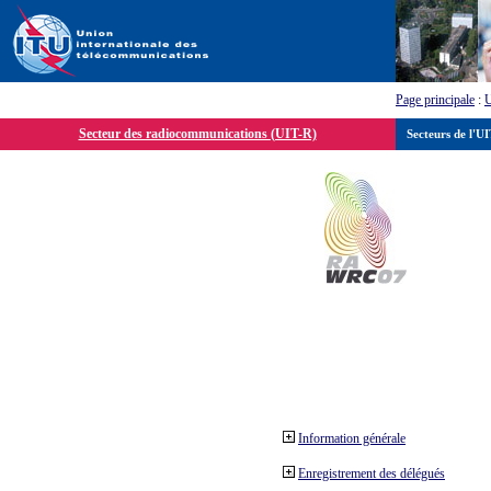
Page principale
:
Secteur des radiocommunications (UIT-R)
Secteurs de l'U
Information générale
Enregistrement des délégués