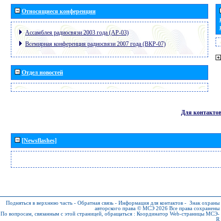
Относящиеся конференции
Ассамблея радиосвязи 2003 года (АР-03)
Всемирная конференция радиосвязи 2007 года (ВКР-07)
Отдел новостей
Для контакто
[Newsflashes]
Подняться в верхнюю часть
-
Обратная связь
-
Информация для контактов
-
Знак охраны
авторского права © МСЭ 2026
Все права сохранены
По вопросам, связанным с этой страницей, обращаться :
Координатор Web-страницы МСЭ-
R