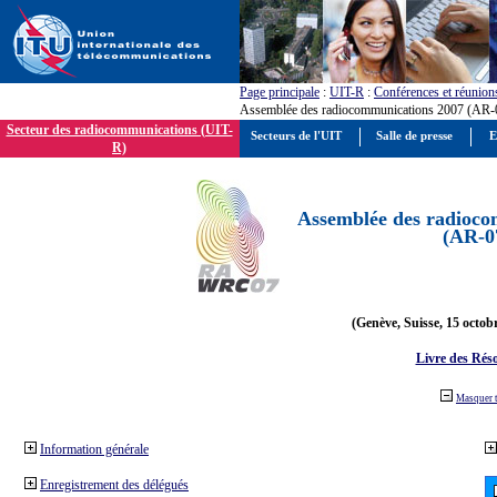
Page principale
:
UIT-R
:
Conférences et réunion
Assemblée des radiocommunications 2007 (AR-
Secteur des radiocommunications (UIT-
Secteurs de l'UIT
Salle de presse
E
R)
Assemblée des radioco
(AR-0
(Genève, Suisse, 15 octob
Livre des Réso
Masquer 
Information générale
Enregistrement des délégués