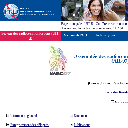
Page principale
:
UIT-R
:
Conférences et réunion
Assemblée des radiocommunications 2007 (AR-
Secteur des radiocommunications (UIT-
Secteurs de l'UIT
Salle de presse
E
R)
Assemblée des radiocom
(AR-07
(Genève, Suisse, 15 octobre
Livre des Résol
Masquer to
Information générale
Documents
Enregistrement des délégués
Publications