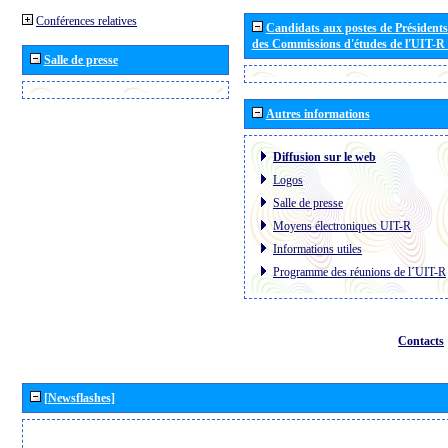
Conférences relatives
Candidats aux postes de Présidents 
des Commissions d'études de l'UIT-R
Salle de presse
Autres informations
Diffusion sur le web
Logos
Salle de presse
Moyens électroniques UIT-R
Informations utiles
Programme des réunions de l´UIT-R
Contacts
[Newsflashes]