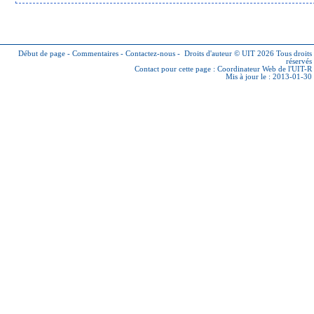
Début de page
-
Commentaires
-
Contactez-nous
-
Droits d'auteur © UIT 2026
Tous droits
réservés
Contact pour cette page :
Coordinateur Web de l'UIT-R
Mis à jour le : 2013-01-30