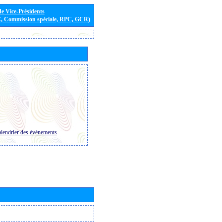
de Vice-Présidents
E, Commission spéciale, RPC, GCR)
lendrier des évènements