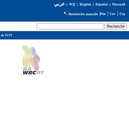
عربي
English
Español
Русский
|
中文
|
|
|
Recherche avancée
 de l'UIT