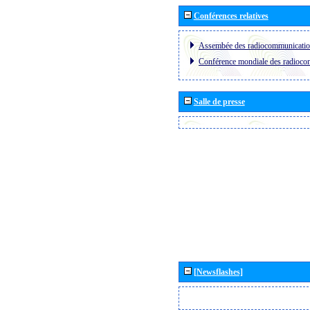
Conférences relatives
Assembée des radiocommunicati
Conférence mondiale des radioc
Salle de presse
[Newsflashes]