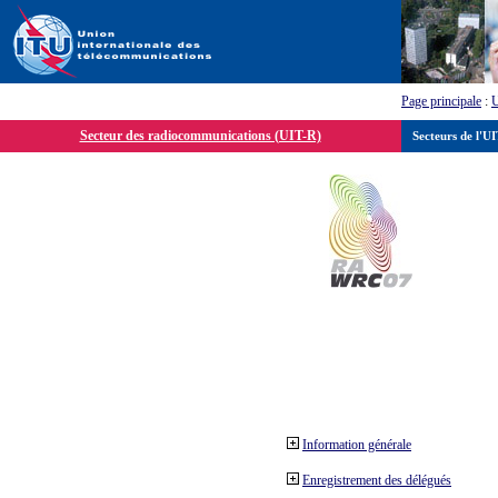
Page principale
:
Secteur des radiocommunications (UIT-R)
Secteurs de l'U
Information générale
Enregistrement des délégués