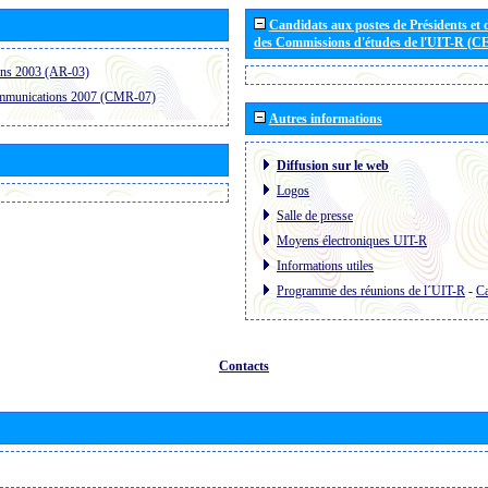
Candidats aux postes de Présidents et 
des Commissions d'études de l'UIT-R (C
ons 2003 (AR-03)
ommunications 2007 (CMR-07)
Autres informations
Diffusion sur le web
Logos
Salle de presse
Moyens électroniques UIT-R
Informations utiles
Programme des réunions de l´UIT-R
-
Ca
Contacts