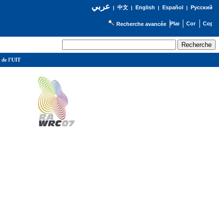
عربي
English
Español
Русский
|
中文
|
|
|
Recherche avancée
 de l'UIT