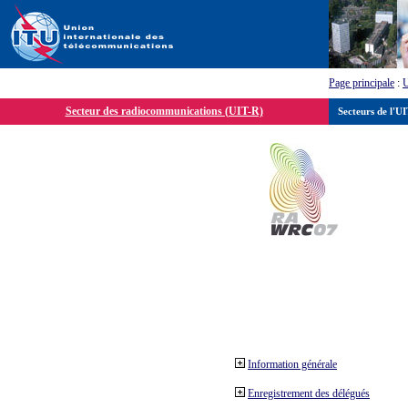
Page principale
:
Secteur des radiocommunications (UIT-R)
Secteurs de l'U
Information générale
Enregistrement des délégués