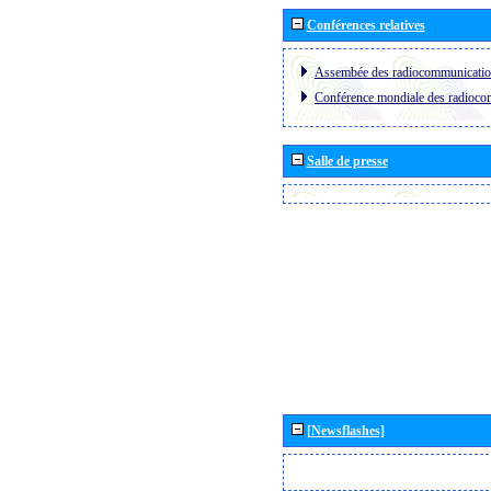
Conférences relatives
Assembée des radiocommunicati
Conférence mondiale des radioc
Salle de presse
[Newsflashes]