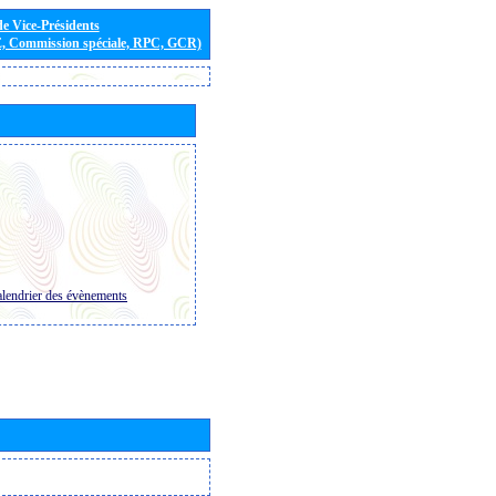
de Vice-Présidents
E, Commission spéciale, RPC, GCR)
lendrier des évènements