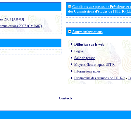
Candidats aux postes de Présidents et 
des Commissions d'études de l'UIT-R (C
ons 2003 (AR-03)
ommunications 2007 (CMR-07)
Autres informations
Diffusion sur le web
Logos
Salle de presse
Moyens électroniques UIT-R
Informations utiles
Programme des réunions de l´UIT-R
-
Ca
Contacts