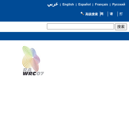
عربي
English
Español
Français
Русский
|
|
|
|
高级搜索