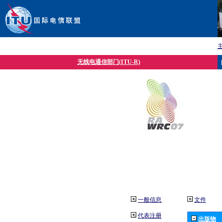
无线电通信部门(ITU-R)
一般信息
文件
代表注册
出版物