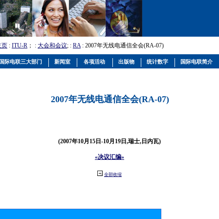
主页
:
ITU-R
； :
大会和会议
; :
RA
: 2007年无线电通信全会(RA-07)
国际电联三大部门
新闻室
各项活动
出版物
统计数字
国际电联简介
2007年无线电通信全会(RA-07)
(2007年10月15日-10月19日,瑞士,日内瓦)
«决议汇编»
全部收缩