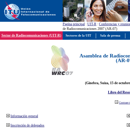
Pagína principal
:
UIT-R
:
Conferencias y reunio
de Radiocomunicaciones 2007 (AR-07)
Sector de Radiocomunicaciones (UIT-R)
Sectores de la UIT
Sala de prensa
Asamblea de Radiocom
(AR-0
(Ginebra, Suiza, 15 de octubre
Libro del Reso
Contraer 
Información general
Inscripción de delegados