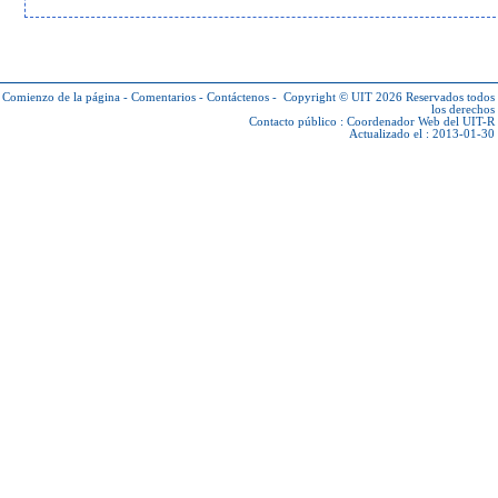
Comienzo de la página
-
Comentarios
-
Contáctenos
-
Copyright © UIT 2026
Reservados todos
los derechos
Contacto público :
Coordenador Web del UIT-R
Actualizado el : 2013-01-30