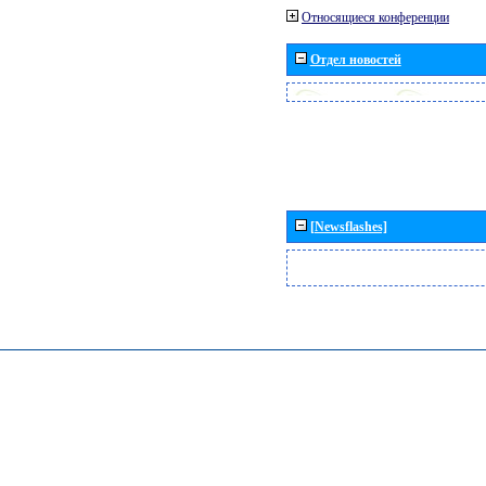
Относящиеся конференции
Отдел новостей
[Newsflashes]