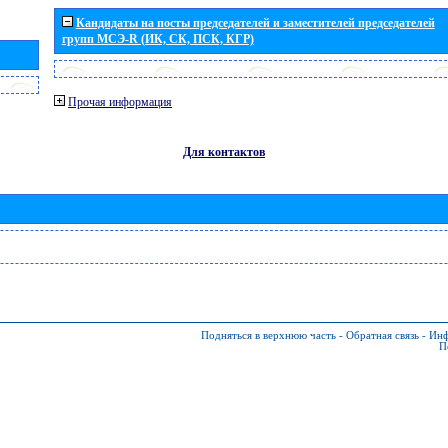
Кандидаты на посты председателей и заместителей председателей
групп МСЭ-R (ИК, СК, ПСК, КГР)
Прочая информация
Для контактов
Подняться в верхнюю часть
-
Обратная связь
-
Инф
П