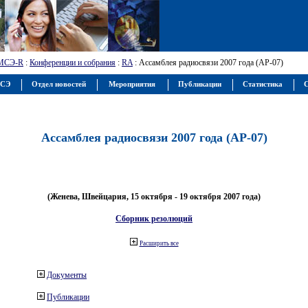
МСЭ-R
:
Конференции и собрания
:
RA
: Ассамблея радиосвязи 2007 года (АР-07)
МСЭ
Отдел новостей
Мероприятия
Публикации
Статистика
С
Ассамблея радиосвязи 2007 года (АР-07)
(Женева, Швейцария, 15 октября - 19 октября 2007 года)
Сборник резолюций
Расширить все
Документы
Публикации