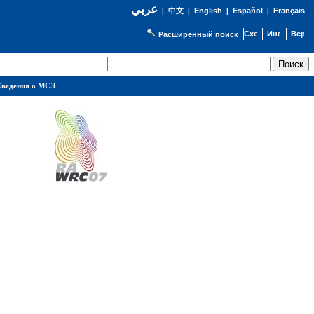
عربي
English
Español
Français
|
中文
|
|
|
Расширенный поиск
ведения о МСЭ