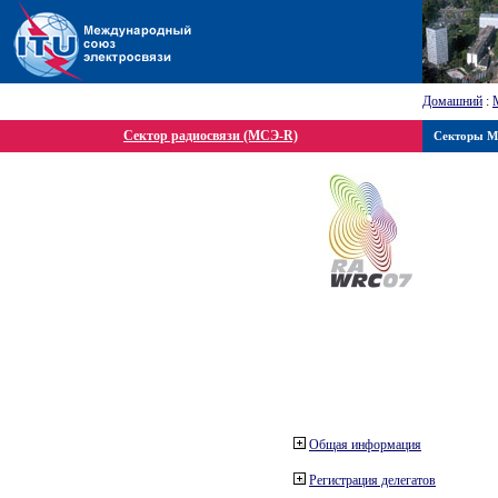
Домашний
:
Сектор радиосвязи (МСЭ-R)
Секторы 
Общая информация
Регистрация делегатов