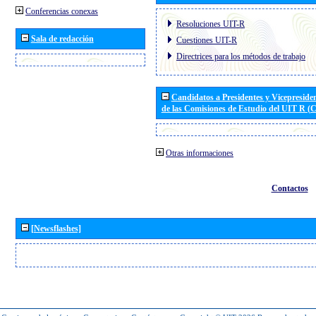
Conferencias conexas
Resoluciones UIT-R
Sala de redacción
Cuestiones UIT-R
Directrices para los métodos de trabajo
Candidatos a Presidentes y Vicepreside
de las Comisiones de Estudio del UIT R 
Otras informaciones
Contactos
[Newsflashes]