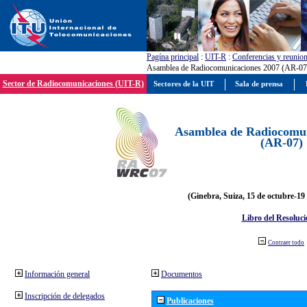
Pagína principal
:
UIT-R
:
Conferencias y reunio
Asamblea de Radiocomunicaciones 2007 (AR-07
Sector de Radiocomunicaciones (UIT-R)
Sectores de la UIT
Sala de prensa
Asamblea de Radiocomun
(AR-07)
(Ginebra, Suiza, 15 de octubre-19
Libro del Resoluci
Contraer todo
Información general
Documentos
Inscripción de delegados
Publicaciones