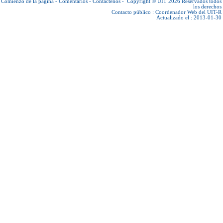
Comienzo de la página
-
Comentarios
-
Contáctenos
-
Copyright © UIT 2026
Reservados todos
los derechos
Contacto público :
Coordenador Web del UIT-R
Actualizado el : 2013-01-30