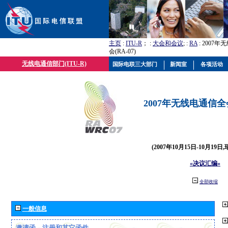
主页
:
ITU-R
； :
大会和会议
; :
RA
: 2007
会(RA-07)
无线电通信部门(ITU-R)
国际电联三大部门
新闻室
各项活动
2007年无线电通信全会(
(2007年10月15日-10月19日
«决议汇编»
全部收缩
一般信息
邀请函、注册和其它函件