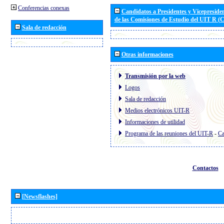
Conferencias conexas
Candidatos a Presidentes y Vicepreside
de las Comisiones de Estudio del UIT R 
Sala de redacción
Otras informaciones
Transmisión por la web
Logos
Sala de redacción
Medios electrónicos UIT-R
Informaciones de utilidad
Programa de las reuniones del UIT-R
-
Ca
Contactos
[Newsflashes]