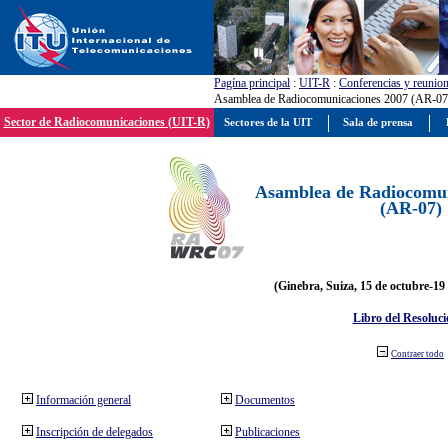
Pagína principal
:
UIT-R
:
Conferencias y reunio
Asamblea de Radiocomunicaciones 2007 (AR-07
Sector de Radiocomunicaciones (UIT-R)
Sectores de la UIT
Sala de prensa
Asamblea de Radiocomun
(AR-07)
(Ginebra, Suiza, 15 de octubre-19
Libro del Resoluci
Contraer todo
Información general
Documentos
Inscripción de delegados
Publicaciones