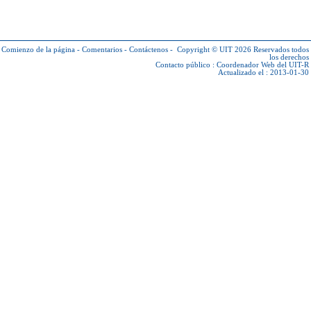
Comienzo de la página
-
Comentarios
-
Contáctenos
-
Copyright © UIT 2026
Reservados todos
los derechos
Contacto público :
Coordenador Web del UIT-R
Actualizado el : 2013-01-30