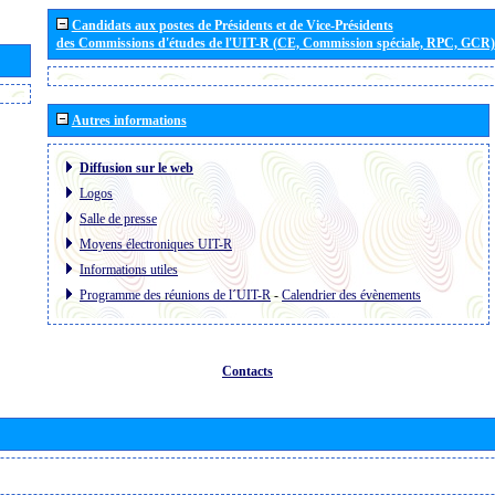
Candidats aux postes de Présidents et de Vice-Présidents
des Commissions d'études de l'UIT-R (CE, Commission spéciale, RPC, GCR)
Autres informations
Diffusion sur le web
Logos
Salle de presse
Moyens électroniques UIT-R
Informations utiles
Programme des réunions de l´UIT-R
-
Calendrier des évènements
Contacts