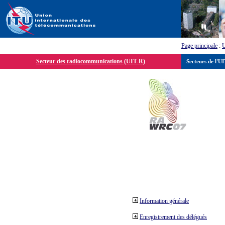
Page principale
:
Secteur des radiocommunications (UIT-R)
Secteurs de l'U
Information générale
Enregistrement des délégués