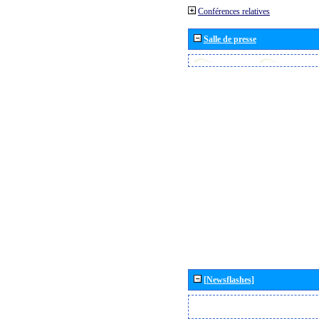
Conférences relatives
Salle de presse
[Newsflashes]