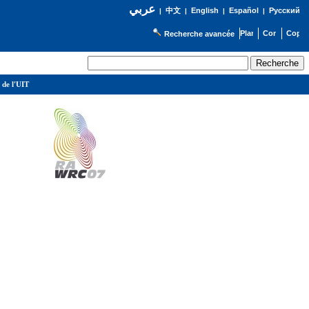
عربي
English
Español
Русский
|
中文
|
|
|
Recherche avancée
 de l'UIT