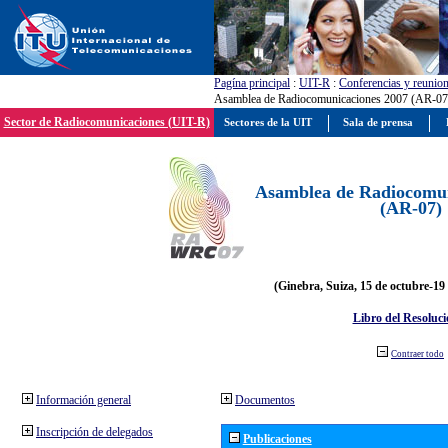
Pagína principal
:
UIT-R
:
Conferencias y reunio
Asamblea de Radiocomunicaciones 2007 (AR-07
Sector de Radiocomunicaciones (UIT-R)
Sectores de la UIT
Sala de prensa
Asamblea de Radiocomun
(AR-07)
(Ginebra, Suiza, 15 de octubre-19
Libro del Resoluci
Contraer todo
Información general
Documentos
Inscripción de delegados
Publicaciones