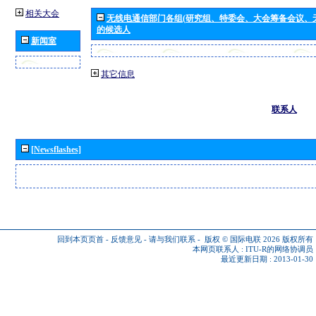
相关大会
无线电通信部门各组(研究组、特委会、大会筹备会议、
的候选人
新闻室
其它信息
联系人
[Newsflashes]
回到本页页首
-
反馈意见
-
请与我们联系
-
版权 © 国际电联 2026
版权所有
本网页联系人 :
ITU-R的网络协调员
最近更新日期 : 2013-01-30