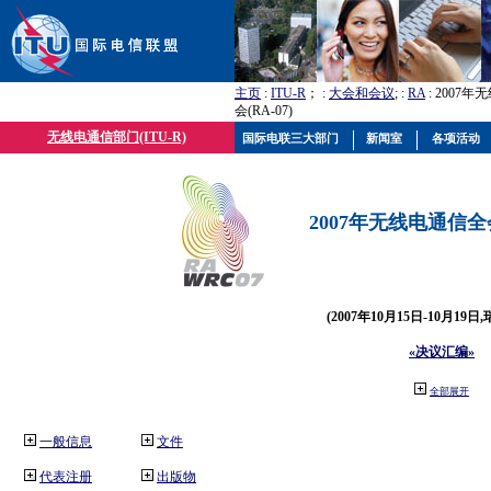
主页
:
ITU-R
； :
大会和会议
; :
RA
: 2007
会(RA-07)
无线电通信部门(ITU-R)
国际电联三大部门
新闻室
各项活动
2007年无线电通信全会(
(2007年10月15日-10月19日
«决议汇编»
全部展开
一般信息
文件
代表注册
出版物