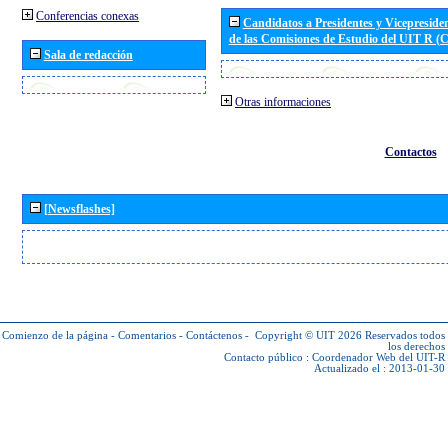
Conferencias conexas
Candidatos a Presidentes y Vicepreside
de las Comisiones de Estudio del UIT R 
Sala de redacción
Otras informaciones
Contactos
[Newsflashes]
Comienzo de la página
-
Comentarios
-
Contáctenos
-
Copyright © UIT 2026
Reservados todos
los derechos
Contacto público :
Coordenador Web del UIT-R
Actualizado el : 2013-01-30