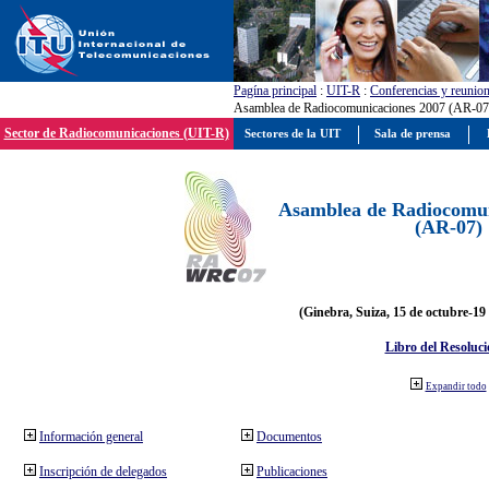
Pagína principal
:
UIT-R
:
Conferencias y reunio
Asamblea de Radiocomunicaciones 2007 (AR-07
Sector de Radiocomunicaciones (UIT-R)
Sectores de la UIT
Sala de prensa
Asamblea de Radiocomun
(AR-07)
(Ginebra, Suiza, 15 de octubre-19
Libro del Resoluci
Expandir todo
Información general
Documentos
Inscripción de delegados
Publicaciones