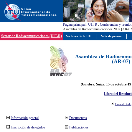
Pagína principal
:
UIT-R
:
Conferencias y reunio
Asamblea de Radiocomunicaciones 2007 (AR-07
Sector de Radiocomunicaciones (UIT-R)
Sectores de la UIT
Sala de prensa
Asamblea de Radiocomun
(AR-07)
(Ginebra, Suiza, 15 de octubre-19
Libro del Resoluci
Expandir todo
Información general
Documentos
Inscripción de delegados
Publicaciones