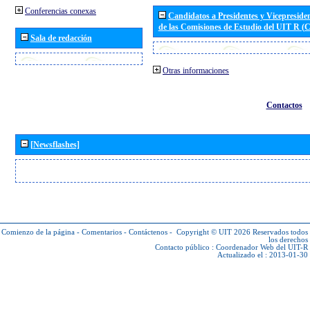
Conferencias conexas
Candidatos a Presidentes y Vicepreside
de las Comisiones de Estudio del UIT R 
Sala de redacción
Otras informaciones
Contactos
[Newsflashes]
Comienzo de la página
-
Comentarios
-
Contáctenos
-
Copyright © UIT 2026
Reservados todos
los derechos
Contacto público :
Coordenador Web del UIT-R
Actualizado el : 2013-01-30