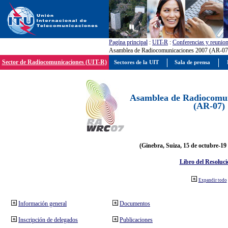
Pagína principal
:
UIT-R
:
Conferencias y reunio
Asamblea de Radiocomunicaciones 2007 (AR-07
Sector de Radiocomunicaciones (UIT-R)
Sectores de la UIT
Sala de prensa
Asamblea de Radiocomun
(AR-07)
(Ginebra, Suiza, 15 de octubre-19
Libro del Resoluci
Expandir todo
Información general
Documentos
Inscripción de delegados
Publicaciones