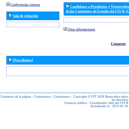
Conferencias conexas
Candidatos a Presidentes y Vicepreside
de las Comisiones de Estudio del UIT R 
Sala de redacción
Otras informaciones
Contactos
[Newsflashes]
Comienzo de la página
-
Comentarios
-
Contáctenos
-
Copyright © UIT 2026
Reservados todos
los derechos
Contacto público :
Coordenador Web del UIT-R
Actualizado el : 2013-01-30