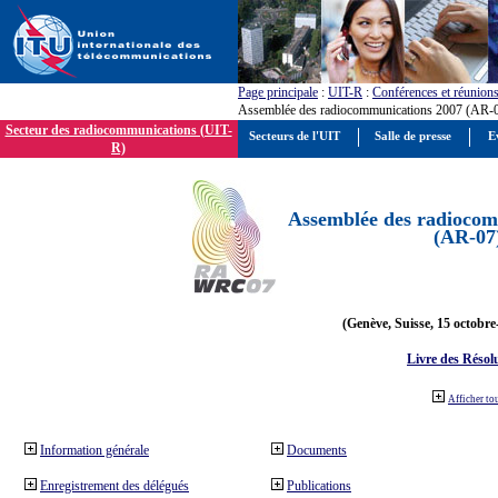
Page principale
:
UIT-R
:
Conférences et réunion
Assemblée des radiocommunications 2007 (AR-
Secteur des radiocommunications (UIT-
Secteurs de l'UIT
Salle de presse
E
R)
Assemblée des radiocom
(AR-07
(Genève, Suisse, 15 octobre
Livre des Résol
Afficher to
Information générale
Documents
Enregistrement des délégués
Publications