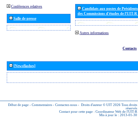
Conférences relatives
Candidats aux postes de Présidents 
des Commissions d'études de l'UIT-R
Salle de presse
Autres informations
Contacts
[Newsflashes]
Début de page
-
Commentaires
-
Contactez-nous
-
Droits d'auteur © UIT 2026
Tous droits
réservés
Contact pour cette page :
Coordinateur Web de l'UIT-R
Mis à jour le : 2013-01-30