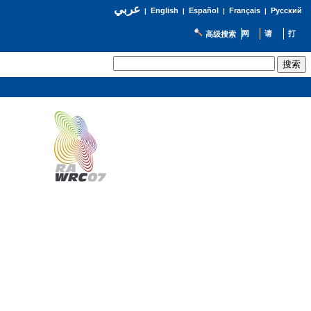
عربي
English
Español
Français
Русский
|
|
|
|
高级搜索