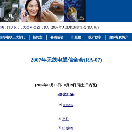
主页
:
ITU-R
； :
大会和会议
; :
RA
: 2007年无线电通信全会(RA-07)
国际电联三大部门
新闻室
各项活动
出版物
统计数字
国际电联简介
2007年无线电通信全会(RA-07)
(2007年10月15日-10月19日,瑞士,日内瓦)
«决议汇编»
全部收缩
文件
出版物