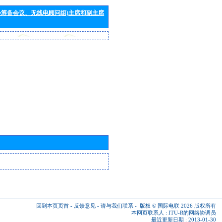
会筹备会议、无线电顾问组)主席和副主席
回到本页页首
-
反馈意见
-
请与我们联系
-
版权 © 国际电联 2026
版权所有
本网页联系人 :
ITU-R的网络协调员
最近更新日期 : 2013-01-30