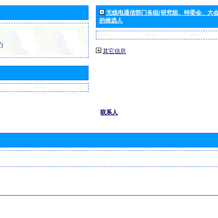
无线电通信部门各组(研究组、特委会、大
的候选人
)
其它信息
联系人