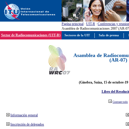
Pagína principal
:
UIT-R
:
Conferencias y reunio
Asamblea de Radiocomunicaciones 2007 (AR-07
Sector de Radiocomunicaciones (UIT-R)
Sectores de la UIT
Sala de prensa
Asamblea de Radiocomun
(AR-07)
(Ginebra, Suiza, 15 de octubre-19
Libro del Resoluci
Contraer todo
Información general
Inscripción de delegados