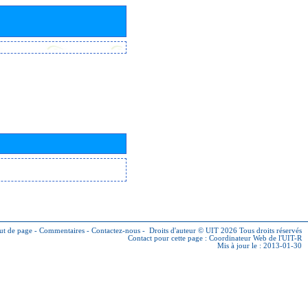
ut de page
-
Commentaires
-
Contactez-nous
-
Droits d'auteur © UIT 2026
Tous droits réservés
Contact pour cette page :
Coordinateur Web de l'UIT-R
Mis à jour le : 2013-01-30