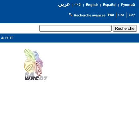
عربي
English
Español
Русский
|
中文
|
|
|
Recherche avancée
 de l'UIT