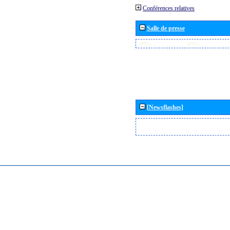
Conférences relatives
Salle de presse
[Newsflashes]