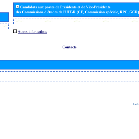
Candidats aux postes de Présidents et de Vice-Présidents
des Commissions d'études de l'UIT-R (CE, Commission spéciale, RPC, GCR)
Autres informations
Contacts
Déb