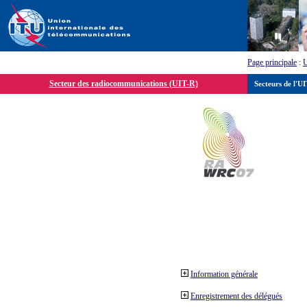
Page principale
:
Secteur des radiocommunications (UIT-R)
Secteurs de l'U
Information générale
Enregistrement des délégués