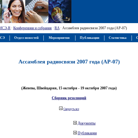
МСЭ-R
:
Конференции и собрания
:
RA
: Ассамблея радиосвязи 2007 года (АР-07)
МСЭ
Отдел новостей
Мероприятия
Публикации
Статистика
С
Ассамблея радиосвязи 2007 года (АР-07)
(Женева, Швейцария, 15 октября - 19 октября 2007 года)
Сборник резолюций
Свернуть все
Документы
Публикации