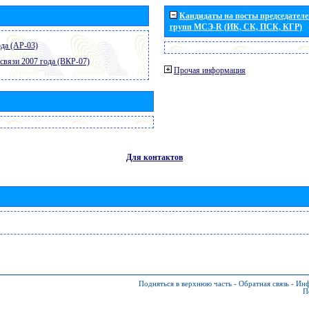
Кандидаты на посты председателей
групп МСЭ-R (ИК, СК, ПСК, КГР)
да (АР-03)
связи 2007 года (ВКР-07)
Прочая информация
Для контактов
Подняться в верхнюю часть
-
Обратная связь
-
Инф
П