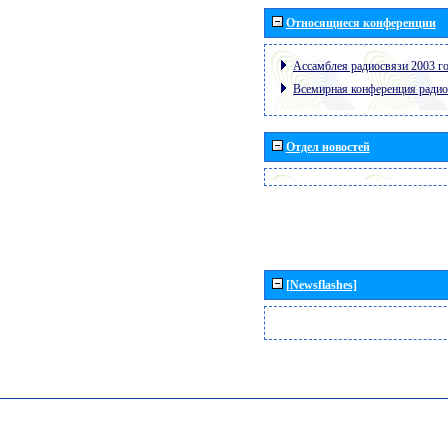
Относящиеся конференции
Ассамблея радиосвязи 2003 го
Всемирная конференция радио
Отдел новостей
[Newsflashes]