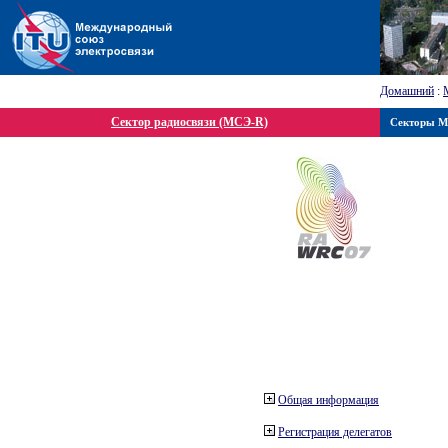
Домашний
:
Сектор радиосвязи (МСЭ-R)
Секторы 
Общая информация
Регистрация делегатов