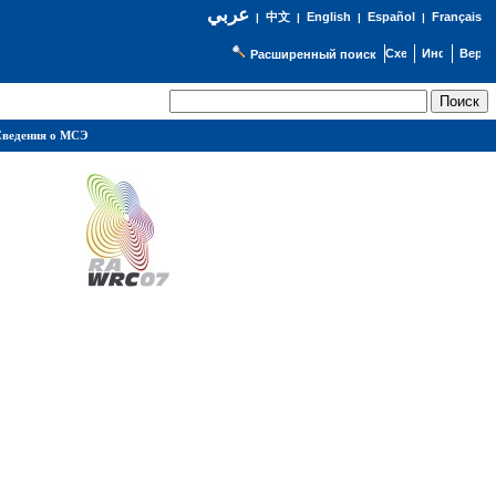
عربي
English
Español
Français
|
中文
|
|
|
Расширенный поиск
ведения о МСЭ