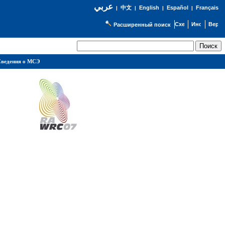
عربي
English
Español
Français
|
中文
|
|
|
Расширенный поиск
ведения о МСЭ