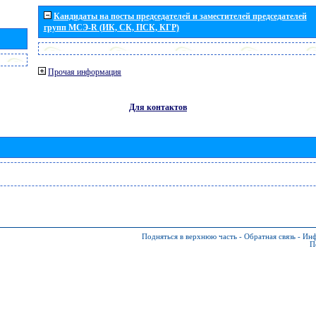
Кандидаты на посты председателей и заместителей председателей
групп МСЭ-R (ИК, СК, ПСК, КГР)
Прочая информация
Для контактов
Подняться в верхнюю часть
-
Обратная связь
-
Инф
П