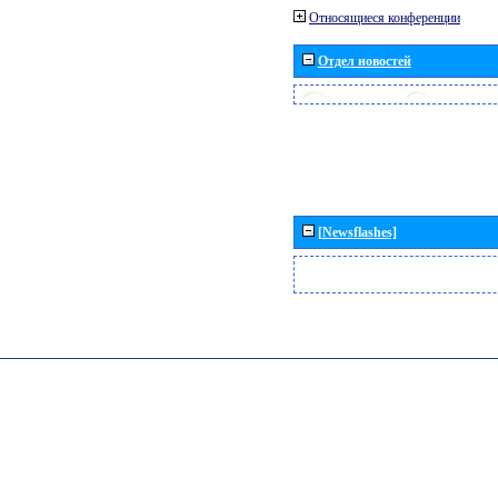
Относящиеся конференции
Отдел новостей
[Newsflashes]