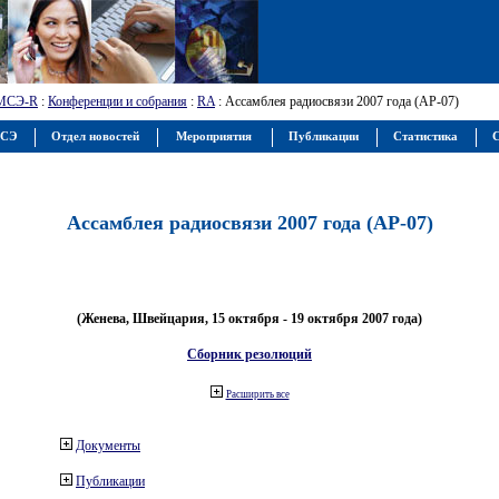
МСЭ-R
:
Конференции и собрания
:
RA
: Ассамблея радиосвязи 2007 года (АР-07)
МСЭ
Отдел новостей
Мероприятия
Публикации
Статистика
С
Ассамблея радиосвязи 2007 года (АР-07)
(Женева, Швейцария, 15 октября - 19 октября 2007 года)
Сборник резолюций
Расширить все
Документы
Публикации