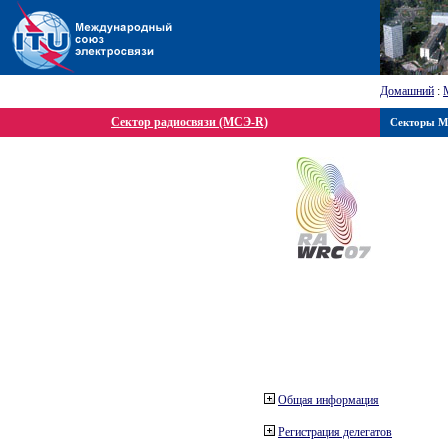
Домашний
:
Сектор радиосвязи (МСЭ-R)
Секторы 
Общая информация
Регистрация делегатов