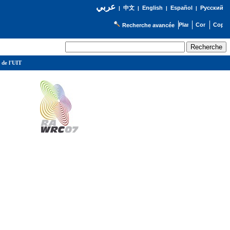
عربي
English
Español
Русский
|
中文
|
|
|
Recherche avancée
 de l'UIT