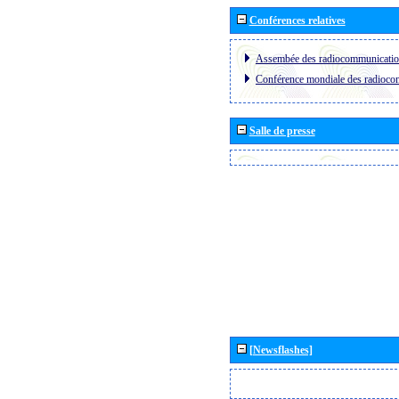
Conférences relatives
Assembée des radiocommunicati
Conférence mondiale des radioc
Salle de presse
[Newsflashes]