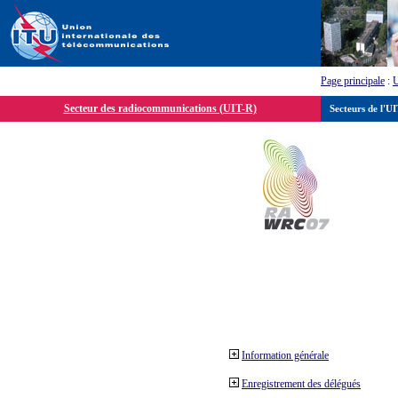
Page principale
:
Secteur des radiocommunications (UIT-R)
Secteurs de l'U
Information générale
Enregistrement des délégués