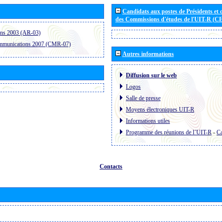
Candidats aux postes de Présidents et 
des Commissions d'études de l'UIT-R (C
ons 2003 (AR-03)
ommunications 2007 (CMR-07)
Autres informations
Diffusion sur le web
Logos
Salle de presse
Moyens électroniques UIT-R
Informations utiles
Programme des réunions de l´UIT-R
-
Ca
Contacts