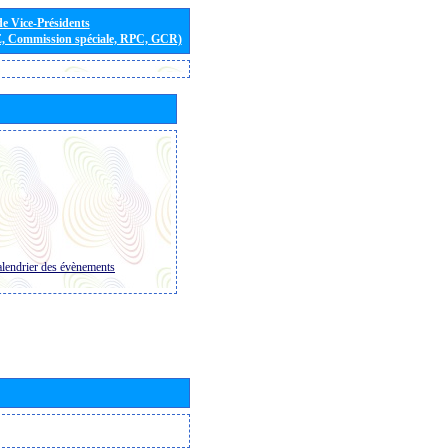
de Vice-Présidents
E, Commission spéciale, RPC, GCR)
lendrier des évènements