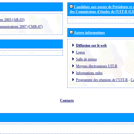
Candidats aux postes de Présidents et 
des Commissions d'études de l'UIT-R (C
ons 2003 (AR-03)
ommunications 2007 (CMR-07)
Autres informations
Diffusion sur le web
Logos
Salle de presse
Moyens électroniques UIT-R
Informations utiles
Programme des réunions de l´UIT-R
-
Ca
Contacts