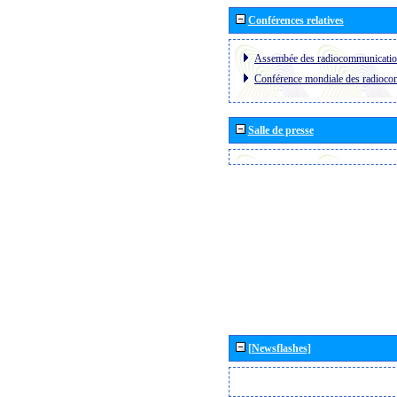
Conférences relatives
Assembée des radiocommunicati
Conférence mondiale des radioc
Salle de presse
[Newsflashes]