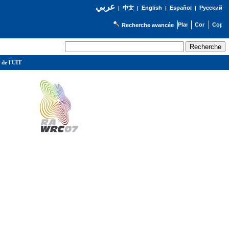
عربي
English
Español
Русский
|
中文
|
|
|
Recherche avancée
 de l'UIT