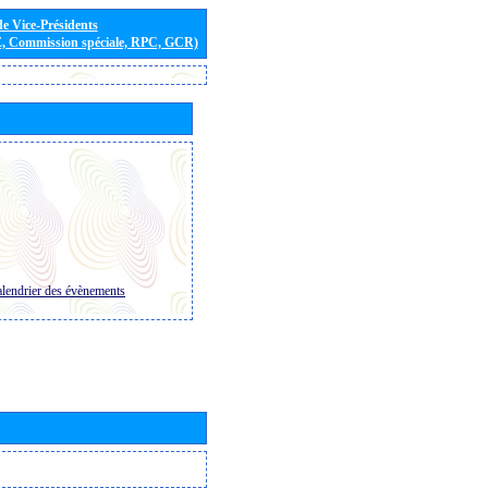
de Vice-Présidents
E, Commission spéciale, RPC, GCR)
lendrier des évènements