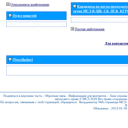
Относящиеся конференции
Кандидаты на посты председател
групп МСЭ-R (ИК, СК, ПСК, КГР)
Отдел новостей
Прочая информация
Для контакто
[Newsflashes]
Подняться в верхнюю часть
-
Обратная связь
-
Информация для контактов
-
Знак охраны
авторского права © МСЭ 2026
Все права сохранены
По вопросам, связанным с этой страницей, обращаться :
Координатор Web-страницы МСЭ-
R
Обновлено : 2013-01-30