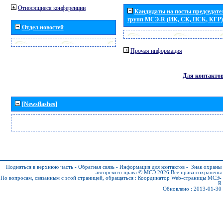
Относящиеся конференции
Кандидаты на посты председател
групп МСЭ-R (ИК, СК, ПСК, КГР)
Отдел новостей
Прочая информация
Для контакто
[Newsflashes]
Подняться в верхнюю часть
-
Обратная связь
-
Информация для контактов
-
Знак охраны
авторского права © МСЭ 2026
Все права сохранены
По вопросам, связанным с этой страницей, обращаться :
Координатор Web-страницы МСЭ-
R
Обновлено : 2013-01-30