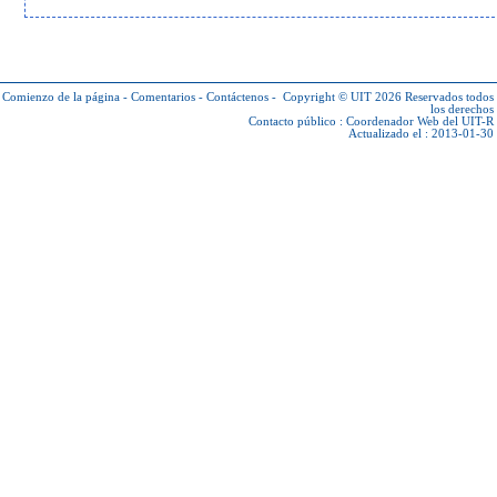
Comienzo de la página
-
Comentarios
-
Contáctenos
-
Copyright © UIT 2026
Reservados todos
los derechos
Contacto público :
Coordenador Web del UIT-R
Actualizado el : 2013-01-30