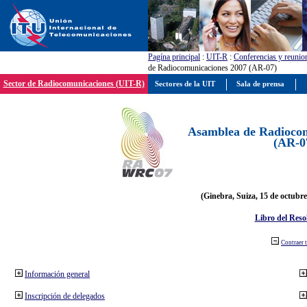
Pagína principal
:
UIT-R
:
Conferencias y reunio
de Radiocomunicaciones 2007 (AR-07)
Sector de Radiocomunicaciones (UIT-R)
Sectores de la UIT
Sala de prensa
Asamblea de Radiocom
(AR-0
(Ginebra, Suiza, 15 de octubre
Libro del Reso
Contraer 
Información general
Inscripción de delegados