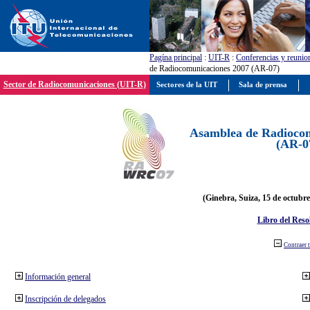
Pagína principal
:
UIT-R
:
Conferencias y reunio
de Radiocomunicaciones 2007 (AR-07)
Sector de Radiocomunicaciones (UIT-R)
Sectores de la UIT
Sala de prensa
Asamblea de Radiocom
(AR-0
(Ginebra, Suiza, 15 de octubre
Libro del Reso
Contraer 
Información general
Inscripción de delegados