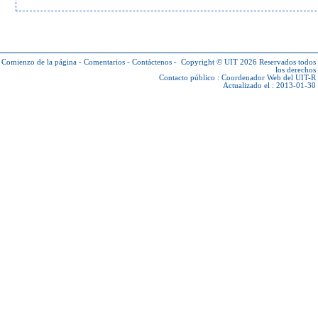
Comienzo de la página
-
Comentarios
-
Contáctenos
-
Copyright © UIT 2026
Reservados todos
los derechos
Contacto público :
Coordenador Web del UIT-R
Actualizado el : 2013-01-30